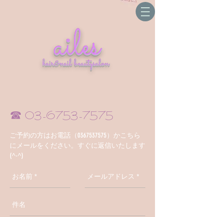
ailes
hair&nail beautysalon
​☎
03-6753-7575
​ご予約の方はお電話（0367537575）かこちら
にメールをください。すぐに返信いたします
(^-^)