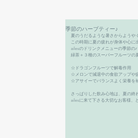
季節のハーブティー♪
夏のうだるような暑さからようや
この時期に夏の疲れが身体や心に出
ailesのドリンクメニューの季
緑茶＋３種のスーパーフルーツの
☆ドラゴンフルーツで解毒作用
☆メロンで減退中の食欲アップや
☆アサイーでバランスよく栄養を
さっぱりした飲み心地は、夏の終
ailesに来て下さる大切なお客