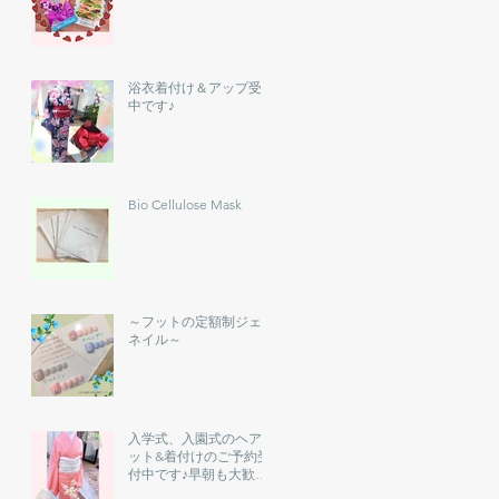
浴衣着付け＆アップ受付
中です♪
Bio Cellulose Mask
～フットの定額制ジェル
ネイル～
入学式、入園式のヘアセ
ット&着付けのご予約受
付中です♪早朝も大歓迎
です。